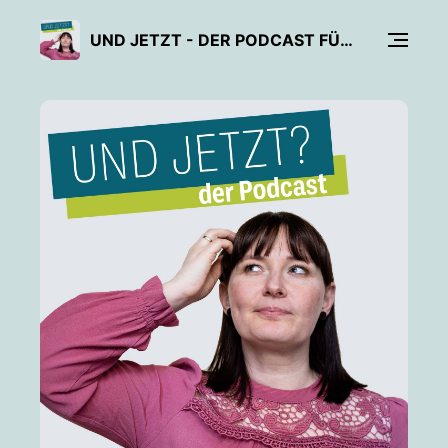
UND JETZT - DER PODCAST FÜR MEHR SELBSTSICHERHEIT UND PERSÖNLICHES WACHSTUM